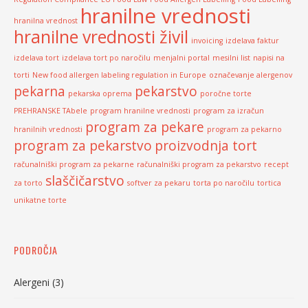
hranilne vrednosti
hranilna vrednost
hranilne vrednosti živil
invoicing
izdelava faktur
izdelava tort
izdelava tort po naročilu
menjalni portal
mesilni list
napisi na
torti
New food allergen labeling regulation in Europe
označevanje alergenov
pekarna
pekarstvo
pekarska oprema
poročne torte
PREHRANSKE TAbele
program hranilne vrednosti
program za izračun
program za pekare
hranilnih vrednosti
program za pekarno
program za pekarstvo
proizvodnja tort
računalniški program za pekarne
računalniški program za pekarstvo
recept
slaščičarstvo
za torto
softver za pekaru
torta po naročilu
tortica
unikatne torte
PODROČJA
Alergeni
(3)