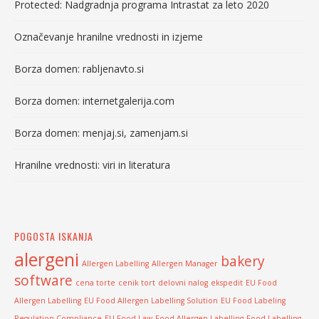
Protected: Nadgradnja programa Intrastat za leto 2020
Označevanje hranilne vrednosti in izjeme
Borza domen: rabljenavto.si
Borza domen: internetgalerija.com
Borza domen: menjaj.si, zamenjam.si
Hranilne vrednosti: viri in literatura
POGOSTA ISKANJA
alergeni
bakery
Allergen Labelling
Allergen Manager
software
cena torte
cenik tort
delovni nalog
ekspedit
EU Food
Allergen Labelling
EU Food Allergen Labelling Solution
EU Food Labeling
Regulation Compliance
EU Food Law
Food Allergen Labelling
Food Labelling