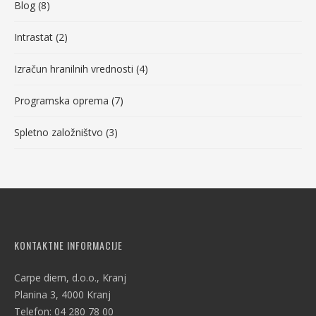
Blog
(8)
Intrastat
(2)
Izračun hranilnih vrednosti
(4)
Programska oprema
(7)
Spletno založništvo
(3)
KONTAKTNE INFORMACIJE
Carpe diem, d.o.o., Kranj
Planina 3, 4000 Kranj
Telefon: 04 280 78 00