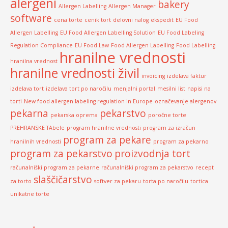
alergeni
bakery
Allergen Labelling
Allergen Manager
software
cena torte
cenik tort
delovni nalog
ekspedit
EU Food
Allergen Labelling
EU Food Allergen Labelling Solution
EU Food Labeling
Regulation Compliance
EU Food Law
Food Allergen Labelling
Food Labelling
hranilne vrednosti
hranilna vrednost
hranilne vrednosti živil
invoicing
izdelava faktur
izdelava tort
izdelava tort po naročilu
menjalni portal
mesilni list
napisi na
torti
New food allergen labeling regulation in Europe
označevanje alergenov
pekarna
pekarstvo
pekarska oprema
poročne torte
PREHRANSKE TAbele
program hranilne vrednosti
program za izračun
program za pekare
hranilnih vrednosti
program za pekarno
program za pekarstvo
proizvodnja tort
računalniški program za pekarne
računalniški program za pekarstvo
recept
slaščičarstvo
za torto
softver za pekaru
torta po naročilu
tortica
unikatne torte