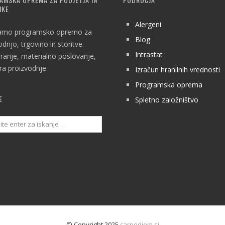
IKE
Alergeni
amo programsko opremo za
Blog
odnjo, trgovino in storitve.
Intrastat
iranje, materialno poslovanje,
a proizvodnje.
Izračun hranilnih vrednosti
Programska oprema
E
Spletno založništvo
© Copyright 2025
carpediem.si