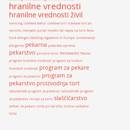
hranilne vrednosti
hranilne vrednosti živil
invoicing
izdelava faktur
izdelava tort
izdelava tort po
naročilu
menjalni portal
mesilni list
napisi na torti
New
food allergen labeling regulation in Europe
označevanje
pekarna
alergenov
pekarska oprema
pekarstvo
poročne torte
PREHRANSKE TAbele
program hranilne vrednosti
program za izračun
program za pekare
hranilnih vrednosti
program za
program za pekarno
pekarstvo
proizvodnja tort
računalniški program za pekarne
računalniški program
slaščičarstvo
za pekarstvo
recept za torto
softver za pekaru
torta po naročilu
tortica
unikatne
torte