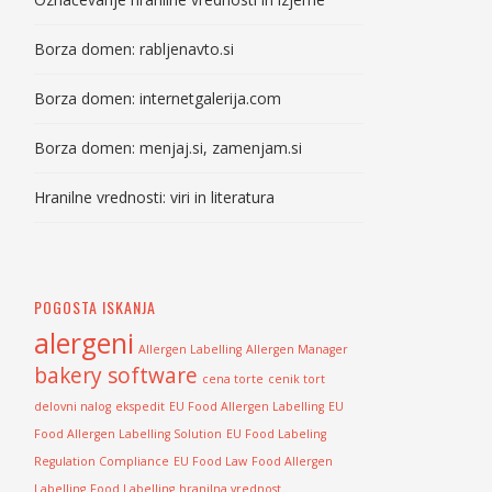
Borza domen: rabljenavto.si
Borza domen: internetgalerija.com
Borza domen: menjaj.si, zamenjam.si
Hranilne vrednosti: viri in literatura
POGOSTA ISKANJA
alergeni
Allergen Labelling
Allergen Manager
bakery software
cena torte
cenik tort
delovni nalog
ekspedit
EU Food Allergen Labelling
EU
Food Allergen Labelling Solution
EU Food Labeling
Regulation Compliance
EU Food Law
Food Allergen
Labelling
Food Labelling
hranilna vrednost