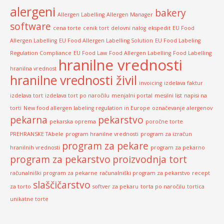
alergeni
bakery
Allergen Labelling
Allergen Manager
software
cena torte
cenik tort
delovni nalog
ekspedit
EU Food
Allergen Labelling
EU Food Allergen Labelling Solution
EU Food Labeling
Regulation Compliance
EU Food Law
Food Allergen Labelling
Food Labelling
hranilne vrednosti
hranilna vrednost
hranilne vrednosti živil
invoicing
izdelava faktur
izdelava tort
izdelava tort po naročilu
menjalni portal
mesilni list
napisi na
torti
New food allergen labeling regulation in Europe
označevanje alergenov
pekarna
pekarstvo
pekarska oprema
poročne torte
PREHRANSKE TAbele
program hranilne vrednosti
program za izračun
program za pekare
hranilnih vrednosti
program za pekarno
program za pekarstvo
proizvodnja tort
računalniški program za pekarne
računalniški program za pekarstvo
recept
slaščičarstvo
za torto
softver za pekaru
torta po naročilu
tortica
unikatne torte