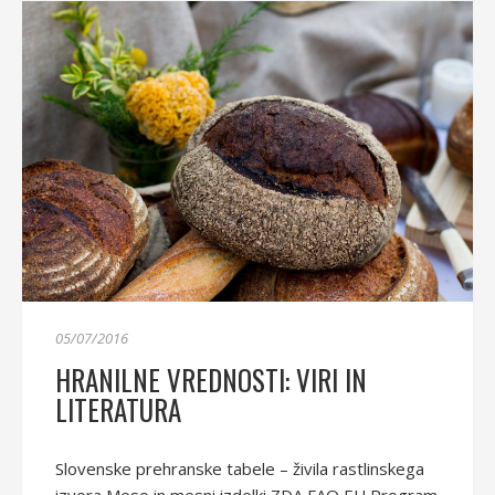
05/07/2016
HRANILNE VREDNOSTI: VIRI IN
LITERATURA
Slovenske prehranske tabele – živila rastlinskega
izvora Meso in mesni izdelki ZDA FAO EU Program