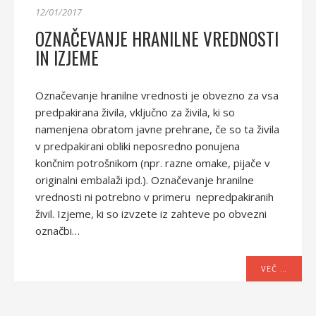
12/01/2017
OZNAČEVANJE HRANILNE VREDNOSTI
IN IZJEME
Označevanje hranilne vrednosti je obvezno za vsa
predpakirana živila, vključno za živila, ki so
namenjena obratom javne prehrane, če so ta živila
v predpakirani obliki neposredno ponujena
končnim potrošnikom (npr. razne omake, pijače v
originalni embalaži ipd.). Označevanje hranilne
vrednosti ni potrebno v primeru nepredpakiranih
živil. Izjeme, ki so izvzete iz zahteve po obvezni
označbi…
VEČ …