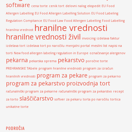
software
cena torte
cenik tort
delovni nalog
ekspedit
EU Food
Allergen Labelling
EU Food Allergen Labelling Solution
EU Food Labeling
Regulation Compliance
EU Food Law
Food Allergen Labelling
Food Labelling
hranilne vrednosti
hranilna vrednost
hranilne vrednosti živil
invoicing
izdelava faktur
izdelava tort
izdelava tort po naročilu
menjalni portal
mesilni list
napisi na
torti
New food allergen labeling regulation in Europe
označevanje alergenov
pekarna
pekarstvo
pekarska oprema
poročne torte
PREHRANSKE TAbele
program hranilne vrednosti
program za izračun
program za pekare
hranilnih vrednosti
program za pekarno
program za pekarstvo
proizvodnja tort
računalniški program za pekarne
računalniški program za pekarstvo
recept
slaščičarstvo
za torto
softver za pekaru
torta po naročilu
tortica
unikatne torte
PODROČJA